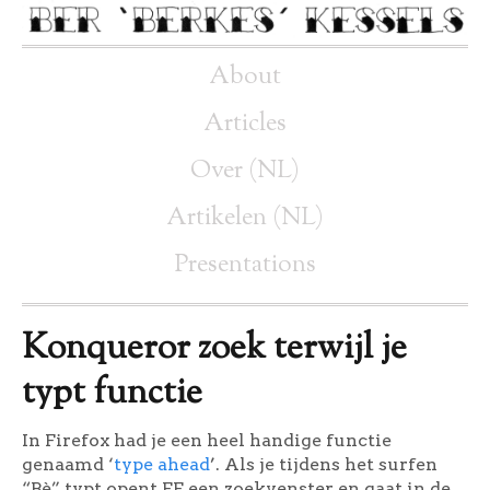
About
Articles
Over (NL)
Artikelen (NL)
Presentations
Konqueror zoek terwijl je
typt functie
In Firefox had je een heel handige functie
genaamd ‘
type ahead
’. Als je tijdens het surfen
“Bè” typt opent FF een zoekvenster en gaat in de