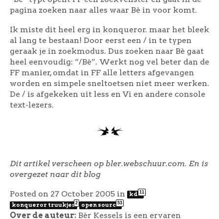
pagina zoeken naar alles waar Bè in voor komt.
Ik miste dit heel erg in konqueror. maar het bleek
al lang te bestaan! Door eerst een / in te typen
geraak je in zoekmodus. Dus zoeken naar Bè gaat
heel eenvoudig: “/Bè”. Werkt nog vel beter dan de
FF manier, omdat in FF alle letters afgevangen
worden en simpele sneltoetsen niet meer werken.
De / is afgekeken uit less en Vi en andere console
text-lezers.
Dit artikel verscheen op bler.webschuur.com. En is
overgezet naar dit blog
Posted on 27 October 2005
in
11
kde
2
53
konqueror truukjes
open source
Over de auteur:
Bèr Kessels is een ervaren