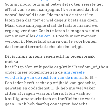
Schijnt nodig te zijn, al betwijfel ik ten zeerste het
effect van zo een campagne. Ik vermoed dat het
vooral bedoeld is om “de man in de straat” te
laten zien dat “ze” er wel degelijk iets aan doen.
Maar deze campagne slaat de laatste maand wel
erg eng ver door. Zoals te lezen is mogen we niet
eens meer alles
denken
. > Steeds meer mensen
werken in Nederland samen om te voorkomen
dat iemand terroristische ideeën krijgt.
Dit is mijns inziens regelrecht in tegenspraak
met <a
href”http://en.wikipedia.org/wiki/Freedom_of_thou
onder meer opgenomen in de
universele
verklaring van de rechten van de mens
, lid 18:>
Een ieder heeft recht op vrijheid van gedachte,
geweten en godsdienst;… Ik heb me wel vaker
zitten afvragen waarom terroristen vaak zo
knullig, amateuristisch en inefficiënt te werk
gaan. En ik heb daarbij concepten bedacht