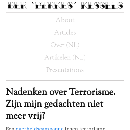
About
Articles
Over (NL)
Artikelen (NL)
Presentations
Nadenken over Terrorisme.
Zijn mijn gedachten niet
meer vrij?
Een
overheidscampagne
tegen terrorisme.