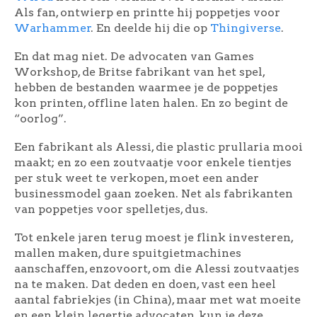
Als fan, ontwierp en printte hij poppetjes voor
Warhammer
. En deelde hij die op
Thingiverse
.
En dat mag niet. De advocaten van Games
Workshop, de Britse fabrikant van het spel,
hebben de bestanden waarmee je de poppetjes
kon printen, offline laten halen. En zo begint de
“oorlog”.
Een fabrikant als Alessi, die plastic prullaria mooi
maakt; en zo een zoutvaatje voor enkele tientjes
per stuk weet te verkopen, moet een ander
businessmodel gaan zoeken. Net als fabrikanten
van poppetjes voor spelletjes, dus.
Tot enkele jaren terug moest je flink investeren,
mallen maken, dure spuitgietmachines
aanschaffen, enzovoort, om die Alessi zoutvaatjes
na te maken. Dat deden en doen, vast een heel
aantal fabriekjes (in China), maar met wat moeite
en een klein legertje advocaten, kun je deze