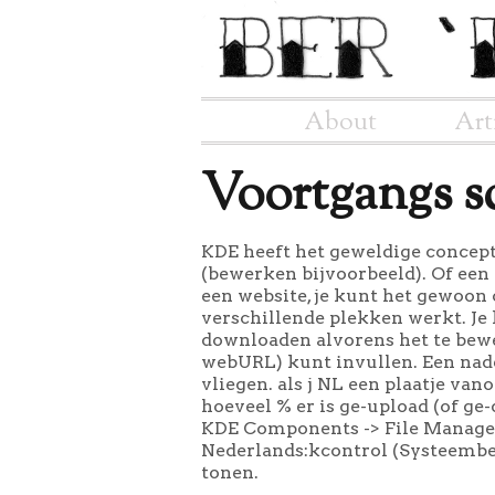
About
Art
Voortgangs s
KDE heeft het geweldige concept 
(bewerken bijvoorbeeld). Of een 
een website, je kunt het gewoon o
verschillende plekken werkt. Je k
downloaden alvorens het te bewe
webURL) kunt invullen. Een nade
vliegen. als j NL een plaatje van
hoeveel % er is ge-upload (of ge
KDE Components -> File Manager,
Nederlands:kcontrol (Systeembeh
tonen.