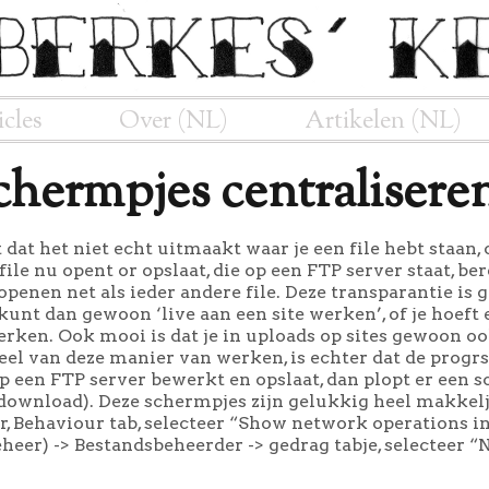
icles
Over (NL)
Artikelen (NL)
chermpjes centraliser
dat het niet echt uitmaakt waar je een file hebt staan,
file nu opent or opslaat, die op een FTP server staat, b
penen net als ieder andere file. Deze transparantie is g
unt dan gewoon ‘live aan een site werken’, of je hoeft e
rken. Ook mooi is dat je in uploads op sites gewoon oo
el van deze manier van werken, is echter dat de progr
op een FTP server bewerkt en opslaat, dan plopt er een 
-download). Deze schermpjes zijn gelukkig heel makkelji
 Behaviour tab, selecteer “Show network operations in
eer) -> Bestandsbeheerder -> gedrag tabje, selecteer “