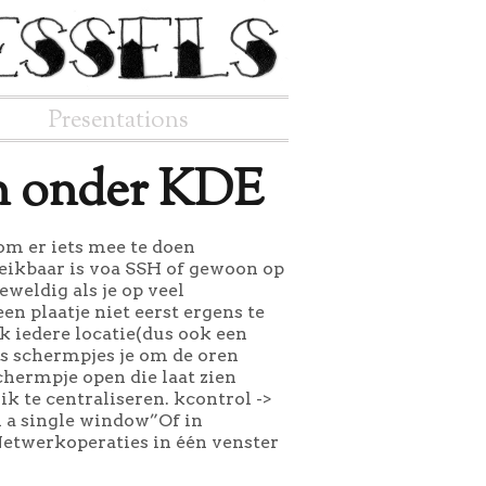
Presentations
en onder KDE
 om er iets mee te doen
ereikbaar is voa SSH of gewoon op
eweldig als je op veel
en plaatje niet eerst ergens te
k iedere locatie(dus ook een
ss schermpjes je om de oren
schermpje open die laat zien
k te centraliseren. kcontrol ->
 a single window”Of in
Netwerkoperaties in één venster