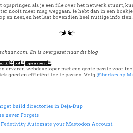
t opspringen als je een file over het netwerk stuurt, kun
ster nooit meer mag weggaan. Je hebt dan in een hoekje
op en neer, en het laat bovendien heel nuttige info zien.
schuur.com. En is overgezet naar dit blog
54
11
53
mming
kde
open source
een ervaren webdeveloper met een grote passie voor te
k goed en efficiënt toe te passen. Volg
@berkes op M
arget build directories in Deja-Dup
se never Forgets
: Fedetivity Automate your Mastodon Account