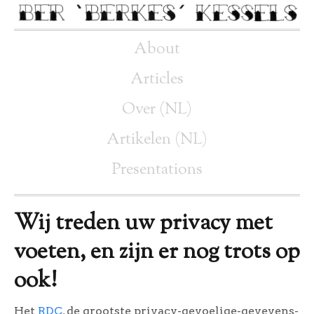
About
Articles
Over (NL)
Artikelen (NL)
Presentations
Wij treden uw privacy met
voeten, en zijn er nog trots op
ook!
Het
RDC
, de grootste privacy-gevoelige-gevevens-