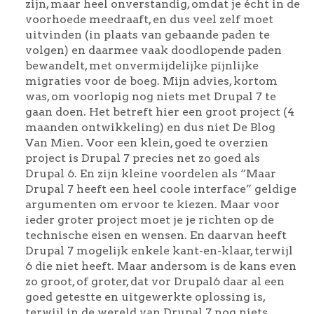
zijn, maar heel onverstandig, omdat je écht in de
voorhoede meedraaft, en dus veel zelf moet
uitvinden (in plaats van gebaande paden te
volgen) en daarmee vaak doodlopende paden
bewandelt, met onvermijdelijke pijnlijke
migraties voor de boeg. Mijn advies, kortom
was, om voorlopig nog niets met Drupal 7 te
gaan doen. Het betreft hier een groot project (4
maanden ontwikkeling) en dus niet De Blog
Van Mien. Voor een klein, goed te overzien
project is Drupal 7 precies net zo goed als
Drupal 6. En zijn kleine voordelen als “Maar
Drupal 7 heeft een heel coole interface” geldige
argumenten om ervoor te kiezen. Maar voor
ieder groter project moet je je richten op de
technische eisen en wensen. En daarvan heeft
Drupal 7 mogelijk enkele kant-en-klaar, terwijl
6 die niet heeft. Maar andersom is de kans even
zo groot, of groter, dat vor Drupal6 daar al een
goed getestte en uitgewerkte oplossing is,
terwijl in de wereld van Drupal 7 nog niets