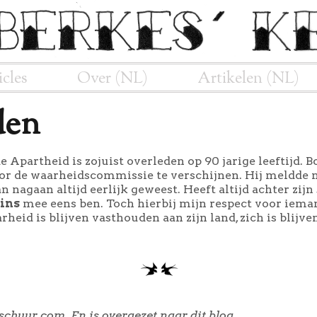
icles
Over (NL)
Artikelen (NL)
den
 de Apartheid is zojuist overleden op 90 jarige leeftijd. 
r de waarheidscommissie te verschijnen. Hij meldde ni
an nagaan altijd eerlijk geweest. Heeft altijd achter zij
ins
mee eens ben. Toch hierbij mijn respect voor iem
eid is blijven vasthouden aan zijn land, zich is blijven
schuur.com. En is overgezet naar dit blog