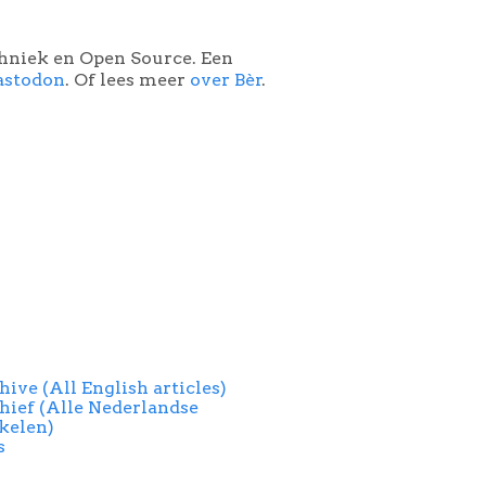
chniek en Open Source. Een
astodon
. Of lees meer
over Bèr
.
hive (All English articles)
hief (Alle Nederlandse
ikelen)
s