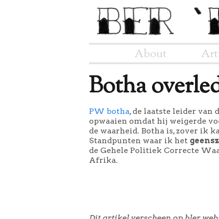
About
Art
Botha overle
PW botha
, de laatste leider van
opwaaien omdat hij weigerde voo
de waarheid. Botha is, zover ik k
Standpunten waar ik het
geensz
de Gehele Politiek Correcte Waarh
Afrika.
Dit artikel verscheen op bler.web