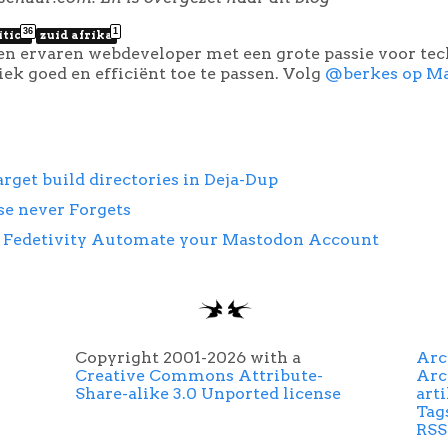
36
1
itics
zuid afrika
een ervaren webdeveloper met een grote passie voor te
k goed en efficiënt toe te passen. Volg
@berkes op M
arget build directories in Deja-Dup
se never Forgets
: Fedetivity Automate your Mastodon Account
Copyright 2001-2026 with a
Arc
Creative Commons Attribute-
Arc
Share-alike 3.0 Unported license
art
Tag
RSS