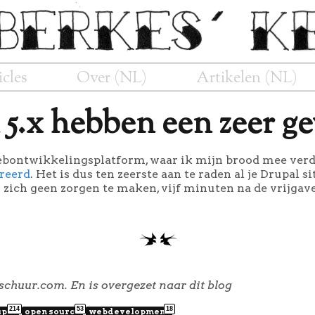
icles
Over (NL)
Artikelen (NL)
 5.x hebben een zeer gev
ebontwikkelingsplatform, waar ik mijn brood mee verdi
areerd
. Het is dus ten zeerste aan te raden al je Drupal s
ich geen zorgen te maken, vijf minuten na de vrijgave 
schuur.com. En is overgezet naar dit blog
214
53
18
upal
open source
webdevelopment