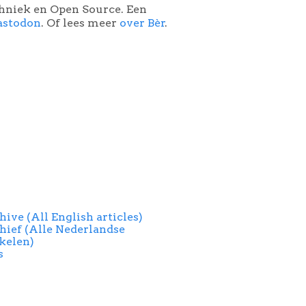
chniek en Open Source. Een
astodon
. Of lees meer
over Bèr
.
hive (All English articles)
hief (Alle Nederlandse
ikelen)
s