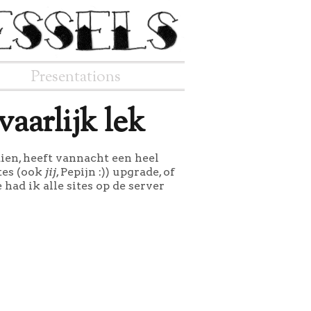
Presentations
aarlijk lek
en, heeft vannacht een heel
ites (ook
jij
, Pepijn :)) upgrade, of
had ik alle sites op de server