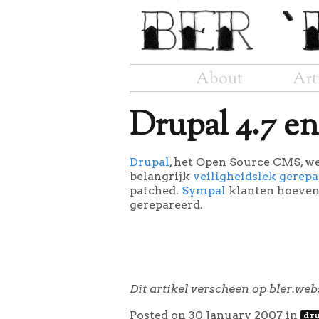
About
Art
Drupal 4.7 en
Drupal
, het Open Source CMS, w
belangrijk
veiligheidslek gerep
patched.
Sympal
klanten hoeven z
gerepareerd.
Dit artikel verscheen op bler.web
Posted on 30 January 2007
in
dr