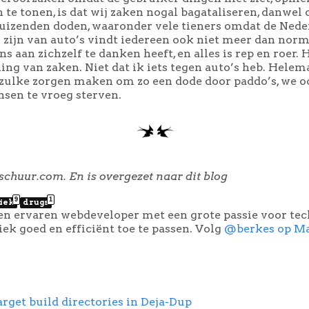
 te tonen, is dat wij zaken nogal bagataliseren, danwel
n duizenden doden, waaronder vele tieners omdat de Ned
l zijn van auto’s vindt iedereen ook niet meer dan norma
s aan zichzelf te danken heeft, en alles is rep en roer. H
ing van zaken. Niet dat ik iets tegen auto’s heb. Hele
t zulke zorgen maken om zo een dode door paddo’s, we o
en te vroeg sterven.
schuur.com. En is overgezet naar dit blog
9
1
tiek
drugs
een ervaren webdeveloper met een grote passie voor te
k goed en efficiënt toe te passen. Volg
@berkes op M
arget build directories in Deja-Dup