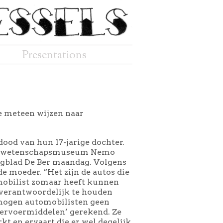
Presentations
e meteen wijzen naar
ood van hun 17-jarige dochter.
 het wetenschapsmuseum Nemo
agblad De Ber maandag. Volgens
de moeder. “Het zijn de autos die
mobilist zomaar heeft kunnen
 verantwoordelijk te houden
 mogen automobilisten geen
vervoermiddelen’ gerekend. Ze
t en ervaart die er wel degelijk