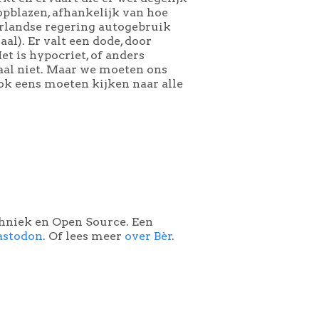
 opblazen, afhankelijk van hoe
erlandse regering autogebruik
al). Er valt een dode, door
et is hypocriet, of anders
maal niet. Maar we moeten ons
ok eens moeten kijken naar alle
chniek en Open Source. Een
astodon
. Of lees meer
over Bèr
.