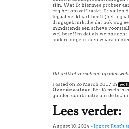
zijn. Wat ik hiermee probeer aan
erg het onszelf raakt. Er valle
legaal verklaart heeft (het legaa
drugsgebruik, die dat ook nog een
mindstends een scheve voorstell
wel beseffen dat als we ons ech
andere ongelukken waaraan mens
Dit artikel verscheen op bler.web
Posted on 26 March 2007
in
poli
Over de auteur:
Bèr Kessels is 
gouden combinatie om de technie
Lees verder:
August 10, 2024
»
Ignore Rust's t