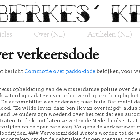
icles
Over (NL)
Artikelen (NL)
er verkeersdode
et bericht
Commotie over paddo-dode
bekijken, voor w
eist opheldering van de Amsterdamse politie over de d
ek zaterdag nadat ze overreden werd op een brug bij
 De automobilist was onderweg naar huis. Dat meldt d
ood. “Ze wilde leven, daar ben ik van overtuigd”, aldus 
nd De ouders zijn woedend over het feit dat een auto
raten. In de krant laten ze weten de Nederlandse staat
utorijden op de openbare weg. Volgens de verkeerswet
 doodrijden. ### Vervoermiddel Auto’s worden tot de ‘
eroorzaken omdat de gebruiker dingen niet ziet, opmerk