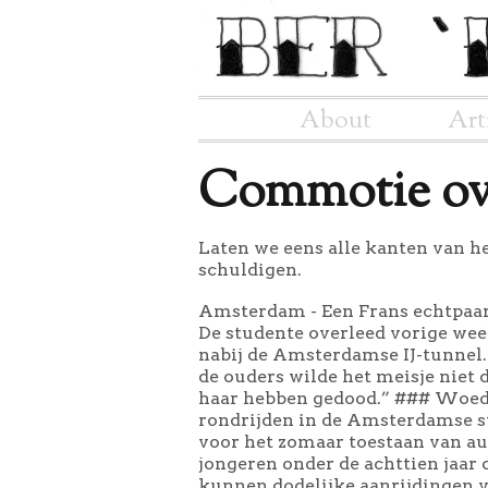
About
Art
Commotie ov
Laten we eens alle kanten van h
schuldigen.
Amsterdam - Een Frans echtpaar 
De studente overleed vorige we
nabij de Amsterdamse IJ-tunnel.
de ouders wilde het meisje niet d
haar hebben gedood.” ### Woede
rondrijden in de Amsterdamse st
voor het zomaar toestaan van a
jongeren onder de achttien jaar
kunnen dodelijke aanrijdingen v