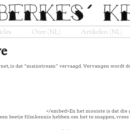
icles
Over (NL)
Artikelen (NL)
we
net, is dat “mainstream” vervaagd. Vervangen wordt doo
</embed>
En het mooiste is dat die
 een beetje filmkennis hebben om het te snappen, vrees 