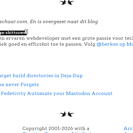
schuur.com. En is overgezet naar dit blog
1
ipe-shittouwe
een ervaren webdeveloper met een grote passie voor te
k goed en efficiënt toe te passen. Volg
@berkes op M
arget build directories in Deja-Dup
se never Forgets
: Fedetivity Automate your Mastodon Account
Copyright 2001-2026 with a
Arc