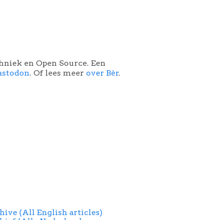
chniek en Open Source. Een
astodon
. Of lees meer
over Bèr
.
hive (All English articles)