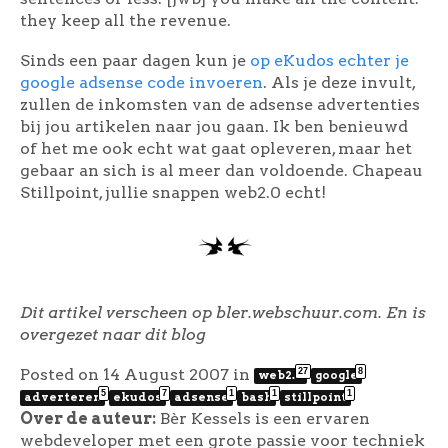
they keep all the revenue.
Sinds een paar dagen kun je
op eKudos echter je
google adsense code invoeren
. Als je deze invult,
zullen de inkomsten van de adsense advertenties
bij jou artikelen naar jou gaan. Ik ben benieuwd
of het me ook echt wat gaat opleveren, maar het
gebaar an sich is al meer dan voldoende. Chapeau
Stillpoint, jullie snappen web2.0 echt!
Dit artikel verscheen op bler.webschuur.com. En is
overgezet naar dit blog
Posted on 14 August 2007
in
27
8
web2.0
google
5
7
1
1
1
adverteren
ekudos
adsense
bash
stillpoint
Over de auteur:
Bèr Kessels is een ervaren
webdeveloper met een grote passie voor techniek