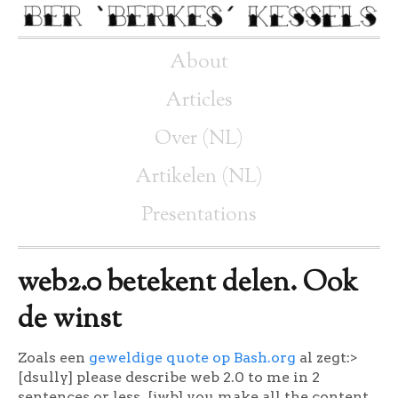
About
Articles
Over (NL)
Artikelen (NL)
Presentations
web2.0 betekent delen. Ook
de winst
Zoals een
geweldige quote op Bash.org
al zegt:>
[dsully] please describe web 2.0 to me in 2
sentences or less. [jwb] you make all the content.